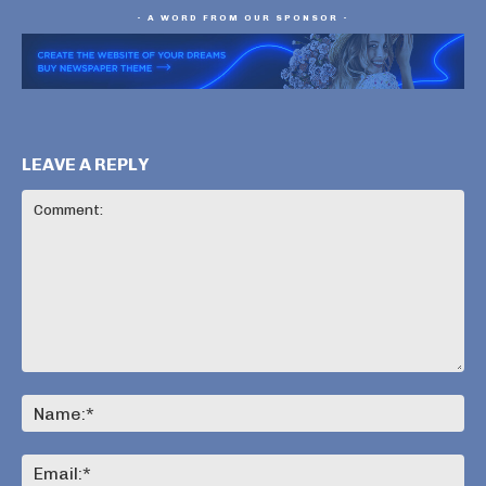
- A WORD FROM OUR SPONSOR -
LEAVE A REPLY
Comment:
Na
Ema