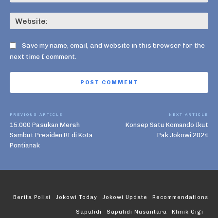
Web
Save my name, email, and website in this browser for the
next time I comment.
PREVIOUS ARTICLE
NEXT ARTICLE
15.000 Pasukan Merah
Konsep Satu Komando Ikut
Sambut Presiden RI di Kota
Pak Jokowi 2024
Pontianak
Berita Polisi
Jokowi Today
Jokowi Update
Recommendations
Sapulidi
Sapulidi Nusantara
Klinik Gigi