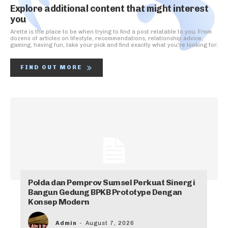
Explore additional content that might interest
you
Arette is the place to be when trying to find a post relatable to you. From
dozens of articles on lifestyle, recommendations, relationship advice,
gaming, having fun, take your pick and find exactly what you're looking for.
FIND OUT MORE
Polda dan Pemprov Sumsel Perkuat Sinergi
Bangun Gedung BPKB Prototype Dengan
Konsep Modern
Admin
-
August 7, 2026