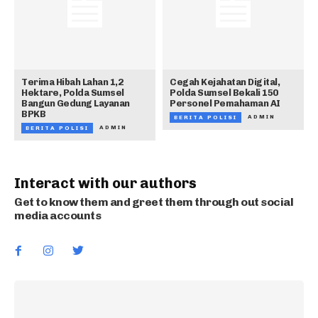
Terima Hibah Lahan 1,2
Cegah Kejahatan Digital,
Hektare, Polda Sumsel
Polda Sumsel Bekali 150
Bangun Gedung Layanan
Personel Pemahaman AI
BPKB
ADMIN
BERITA POLISI
ADMIN
BERITA POLISI
Interact with our authors
Get to know them and greet them through out social
media accounts