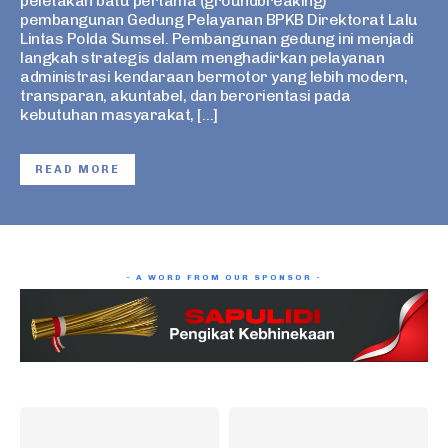
peletakan batu pertama (groundbreaking)
pembangunan Gedung Pelayanan BPKB Direktorat Lalu
Lintas Polda Sumsel. Pembangunan gedung ini menjadi
langkah strategis dalam menghadirkan pelayanan
administrasi kendaraan bermotor yang lebih modern,
transparan, akuntabel, dan berorientasi pada
kebutuhan masyarakat, […]
READ MORE
- A WORD FROM OUR SPONSOR -