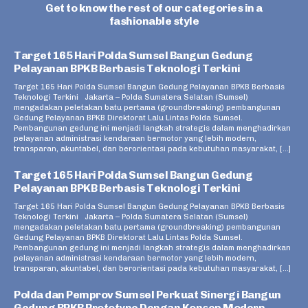
Get to know the rest of our categories in a
fashionable style
Target 165 Hari Polda Sumsel Bangun Gedung
Pelayanan BPKB Berbasis Teknologi Terkini
Target 165 Hari Polda Sumsel Bangun Gedung Pelayanan BPKB Berbasis
Teknologi Terkini Jakarta – Polda Sumatera Selatan (Sumsel)
mengadakan peletakan batu pertama (groundbreaking) pembangunan
Gedung Pelayanan BPKB Direktorat Lalu Lintas Polda Sumsel.
Pembangunan gedung ini menjadi langkah strategis dalam menghadirkan
pelayanan administrasi kendaraan bermotor yang lebih modern,
transparan, akuntabel, dan berorientasi pada kebutuhan masyarakat, […]
Target 165 Hari Polda Sumsel Bangun Gedung
Pelayanan BPKB Berbasis Teknologi Terkini
Target 165 Hari Polda Sumsel Bangun Gedung Pelayanan BPKB Berbasis
Teknologi Terkini Jakarta – Polda Sumatera Selatan (Sumsel)
mengadakan peletakan batu pertama (groundbreaking) pembangunan
Gedung Pelayanan BPKB Direktorat Lalu Lintas Polda Sumsel.
Pembangunan gedung ini menjadi langkah strategis dalam menghadirkan
pelayanan administrasi kendaraan bermotor yang lebih modern,
transparan, akuntabel, dan berorientasi pada kebutuhan masyarakat, […]
Polda dan Pemprov Sumsel Perkuat Sinergi Bangun
Gedung BPKB Prototype Dengan Konsep Modern