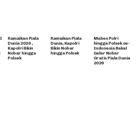
I
Ramaikan Piala
Ramaikan Piala
Mabes Polri
Dunia 2026 ,
Dunia, Kapolri
hingga Polsek se-
Kapolri Bikin
Bikin Nobar
Indonesia Bakal
:
Nobar hingga
hingga Polsek
Gelar Nobar
Polsek
Gratis Piala Dunia
s
2026