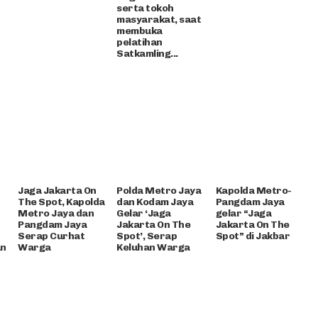
serta tokoh
masyarakat, saat
membuka
pelatihan
Satkamling...
Jaga Jakarta On
Polda Metro Jaya
Kapolda Metro-
The Spot, Kapolda
dan Kodam Jaya
Pangdam Jaya
Metro Jaya dan
Gelar ‘Jaga
gelar “Jaga
Pangdam Jaya
Jakarta On The
Jakarta On The
Serap Curhat
Spot’, Serap
Spot” di Jakbar
an
Warga
Keluhan Warga