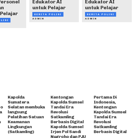
Personel
Edukator AI
Edukator AI
an
untuk Pelajar
untuk Pelajar
Pelajar
BERITA POLISI
BERITA POLISI
ADMIN
ADMIN
OLISI
Kapolda
Kentongan
Pertama Di
Sumatera
Kapolda Sumsel
Indonesia,
ho
Selatan membuka
Tandai Era
Kentongan
a
langsung
Revolusi
Kapolda Sumsel
Pelatihan Satuan
Satkamling
Tandai Era
n
Keamanan
Berbasis Digital
Revolusi
Lingkungan
Kapolda Sumsel
Satkamling
(Satkamling)
Irjen Pol Sandi
Berbasis Digital
Nugroho dan PJU