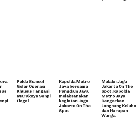
tera
Polda Sumsel
Kapolda Metro
Melalui Jaga
ar
Gelar Operasi
Jaya bersama
Jakarta On The
sus
Khusus Tangani
Pangdam Jaya
Spot, Kapolda
Maraknya Senpi
melaksanakan
Metro Jaya
enpi
Ilegal
kegiatan Jaga
Dengarkan
Jakarta On The
Langsung Keluh
Spot
dan Harapan
Warga