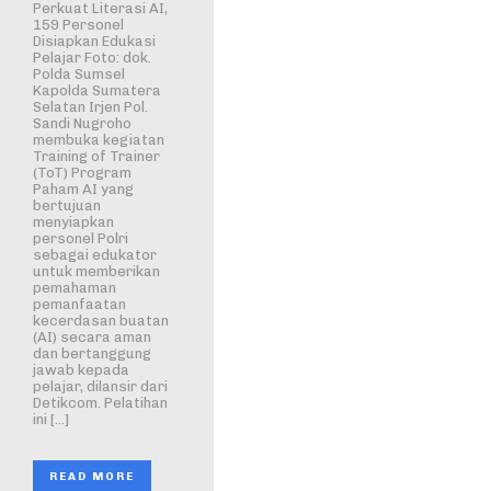
Perkuat Literasi AI,
159 Personel
Disiapkan Edukasi
Pelajar Foto: dok.
Polda Sumsel
Kapolda Sumatera
Selatan Irjen Pol.
Sandi Nugroho
membuka kegiatan
Training of Trainer
(ToT) Program
Paham AI yang
bertujuan
menyiapkan
personel Polri
sebagai edukator
untuk memberikan
pemahaman
pemanfaatan
kecerdasan buatan
(AI) secara aman
dan bertanggung
jawab kepada
pelajar, dilansir dari
Detikcom. Pelatihan
ini […]
READ MORE