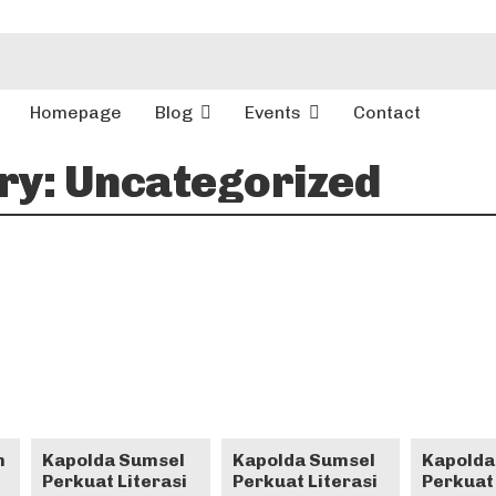
Homepage
Blog
Events
Contact
ry:
Uncategorized
n
Kapolda Sumsel
Kapolda Sumsel
Kapolda
Perkuat Literasi
Perkuat Literasi
Perkuat 