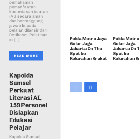
pemahaman
pemanfaatan
kecerdasan buatan
(AI) secara aman
dan bertanggung
jawab kepada
pelajar, dilansir dari
Detikcom. Pelatihan
Polda Metro Jaya
Polda Metro
ini […]
Gelar Jaga
Gelar Jaga
Jakarta On The
Jakarta On 
Spot ke
Spot ke
READ MORE
Kelurahan Krukut
Kelurahan K
Kapolda
Sumsel
Perkuat
Literasi AI,
159 Personel
Disiapkan
Edukasi
Pelajar
Kapolda Sumsel