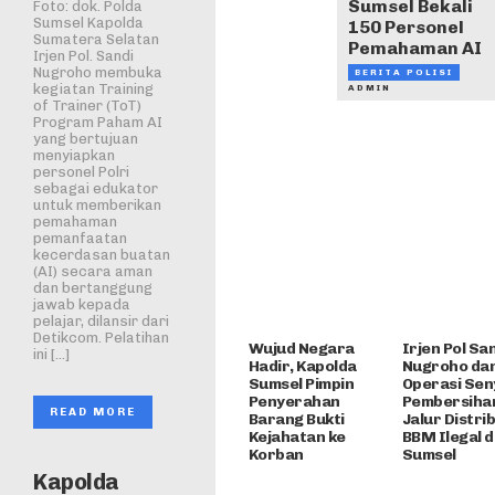
Sumsel Bekali
Foto: dok. Polda
Sumsel Kapolda
150 Personel
Sumatera Selatan
Pemahaman AI
Irjen Pol. Sandi
Nugroho membuka
BERITA POLISI
kegiatan Training
ADMIN
of Trainer (ToT)
Program Paham AI
yang bertujuan
menyiapkan
personel Polri
sebagai edukator
untuk memberikan
pemahaman
pemanfaatan
kecerdasan buatan
(AI) secara aman
dan bertanggung
jawab kepada
pelajar, dilansir dari
Detikcom. Pelatihan
Wujud Negara
Irjen Pol Sa
ini […]
Hadir, Kapolda
Nugroho da
Sumsel Pimpin
Operasi Sen
Penyerahan
Pembersiha
READ MORE
Barang Bukti
Jalur Distri
Kejahatan ke
BBM Ilegal d
Korban
Sumsel
Kapolda