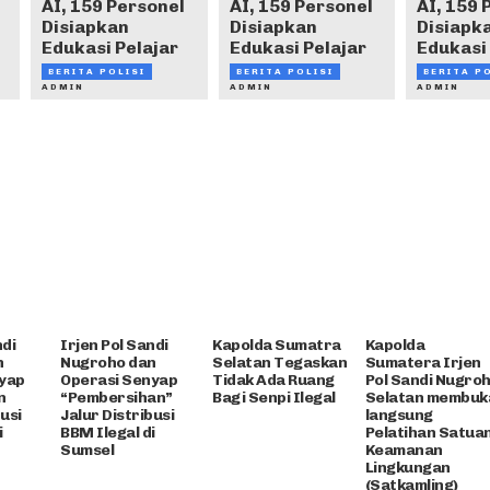
AI, 159 Personel
AI, 159 Personel
AI, 159 
Disiapkan
Disiapkan
Disiapk
Edukasi Pelajar
Edukasi Pelajar
Edukasi 
BERITA POLISI
BERITA POLISI
BERITA P
ADMIN
ADMIN
ADMIN
ndi
Irjen Pol Sandi
Kapolda Sumatra
Kapolda
n
Nugroho dan
Selatan Tegaskan
Sumatera Irjen
yap
Operasi Senyap
Tidak Ada Ruang
Pol Sandi Nugro
n
“Pembersihan”
Bagi Senpi Ilegal
Selatan membuk
busi
Jalur Distribusi
langsung
i
BBM Ilegal di
Pelatihan Satua
Sumsel
Keamanan
Lingkungan
(Satkamling)