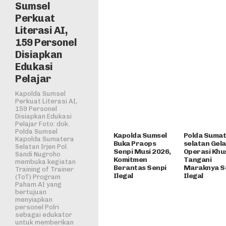
Sumsel
Perkuat
Literasi AI,
159 Personel
Disiapkan
Edukasi
Pelajar
Kapolda Sumsel
Perkuat Literasi AI,
159 Personel
Disiapkan Edukasi
Pelajar Foto: dok.
Polda Sumsel
Kapolda Sumsel
Polda Suma
Kapolda Sumatera
Buka Praops
selatan Gel
Selatan Irjen Pol.
Senpi Musi 2026,
Operasi Khu
Sandi Nugroho
Komitmen
Tangani
membuka kegiatan
Berantas Senpi
Maraknya S
Training of Trainer
Ilegal
Ilegal
(ToT) Program
Paham AI yang
bertujuan
menyiapkan
personel Polri
sebagai edukator
untuk memberikan