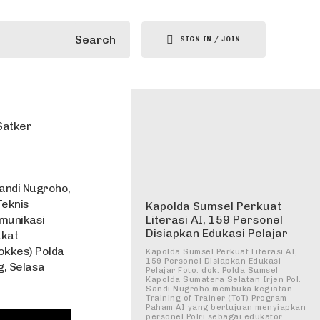
Search
SIGN IN / JOIN
Satker
andi Nugroho,
Teknis
Kapolda Sumsel Perkuat
omunikasi
Literasi AI, 159 Personel
Disiapkan Edukasi Pelajar
akat
okkes) Polda
Kapolda Sumsel Perkuat Literasi AI,
159 Personel Disiapkan Edukasi
g, Selasa
Pelajar Foto: dok. Polda Sumsel
Kapolda Sumatera Selatan Irjen Pol.
Sandi Nugroho membuka kegiatan
Training of Trainer (ToT) Program
Paham AI yang bertujuan menyiapkan
personel Polri sebagai edukator