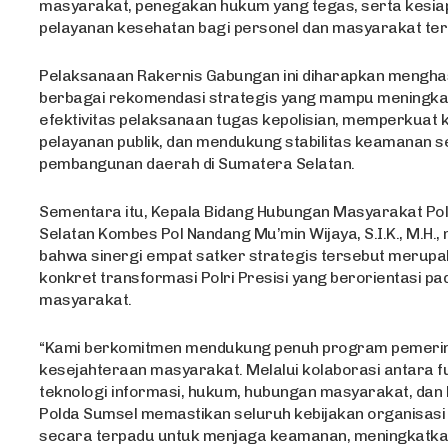
masyarakat, penegakan hukum yang tegas, serta kesia
pelayanan kesehatan bagi personel dan masyarakat te
Pelaksanaan Rakernis Gabungan ini diharapkan mengha
berbagai rekomendasi strategis yang mampu meningka
efektivitas pelaksanaan tugas kepolisian, memperkuat k
pelayanan publik, dan mendukung stabilitas keamanan s
pembangunan daerah di Sumatera Selatan.
Sementara itu, Kepala Bidang Hubungan Masyarakat Po
Selatan Kombes Pol Nandang Mu’min Wijaya, S.I.K., M.H.
bahwa sinergi empat satker strategis tersebut merupa
konkret transformasi Polri Presisi yang berorientasi p
masyarakat.
“Kami berkomitmen mendukung penuh program pemerin
kesejahteraan masyarakat. Melalui kolaborasi antara f
teknologi informasi, hukum, hubungan masyarakat, dan
Polda Sumsel memastikan seluruh kebijakan organisasi 
secara terpadu untuk menjaga keamanan, meningkatkan