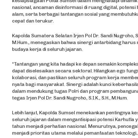
kesiapsiagaan Polda Sumsel dalam menghadapi dinami
nasional, ancaman disinformasi di ruang digital, potensi
alam, serta berbagai tantangan sosial yang membutuh
cepat dan terukur.
Kapolda Sumatera Selatan Irjen Pol Dr. Sandi Nugroho, S.I.
M.Hum., menegaskan bahwa sinergi antarbidang harus 
budaya kerja di seluruh jajaran.
“Tantangan yang kita hadapi ke depan semakin kompleks
dapat diselesaikan secara sektoral. Hilangkan ego fungs
kolaborasi, dan pastikan seluruh program kerja membe
nyata bagi masyarakat. Sinergi adalah kunci keberhasil
dalam mendukung tugas Polri dan program pembangunan
tegas Irjen Pol Dr. Sandi Nugroho, S.I.K., S.H., M.Hum.
Lebih lanjut, Kapolda Sumsel menekankan pentingnya ke
seluruh jajaran dalam mengantisipasi potensi Karhutla 
tahun menjadi perhatian nasional. Menurutnya, penceg
menjadi prioritas utama melalui pemanfaatan teknologi,