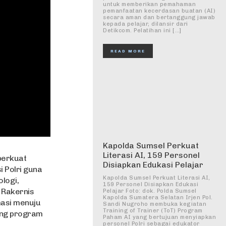
untuk memberikan pemahaman
pemanfaatan kecerdasan buatan (AI)
secara aman dan bertanggung jawab
kepada pelajar, dilansir dari
Detikcom. Pelatihan ini […]
READ MORE
Kapolda Sumsel Perkuat
Literasi AI, 159 Personel
perkuat
Disiapkan Edukasi Pelajar
 Polri guna
Kapolda Sumsel Perkuat Literasi AI,
logi,
159 Personel Disiapkan Edukasi
 Rakernis
Pelajar Foto: dok. Polda Sumsel
Kapolda Sumatera Selatan Irjen Pol.
asi menuju
Sandi Nugroho membuka kegiatan
Training of Trainer (ToT) Program
ung program
Paham AI yang bertujuan menyiapkan
personel Polri sebagai edukator