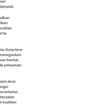
pan
rdampak.
silkan
tkan
ualitas
erta
lda Sumatera
, menegaskan
kan bentuk
ada pelayanan
tah demi
ungsi
 kesehatan,
berjalan
 kualitas