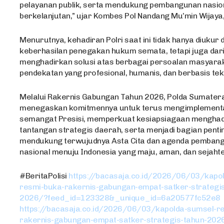
pelayanan publik, serta mendukung pembangunan nasio
berkelanjutan,” ujar Kombes Pol Nandang Mu’min Wijaya, S
Menurutnya, kehadiran Polri saat ini tidak hanya diukur 
keberhasilan penegakan hukum semata, tetapi juga da
menghadirkan solusi atas berbagai persoalan masyarak
pendekatan yang profesional, humanis, dan berbasis tek
Melalui Rakernis Gabungan Tahun 2026, Polda Sumater
menegaskan komitmennya untuk terus mengimplement
semangat Presisi, memperkuat kesiapsiagaan menghad
tantangan strategis daerah, serta menjadi bagian penti
mendukung terwujudnya Asta Cita dan agenda pemban
nasional menuju Indonesia yang maju, aman, dan sejahte
#BeritaPolisi
https://bacasaja.co.id/2026/06/03/kapo
resmi-buka-rakernis-gabungan-empat-satker-strategis
2026/?feed_id=123328&_unique_id=6a20577fc52e8
https://bacasaja.co.id/2026/06/03/kapolda-sumsel-r
rakernis-gabungan-empat-satker-strategis-tahun-202