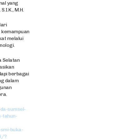
nal yang
.I.K., M.H.
dari
ri kemampuan
at melalui
nologi.
a Selatan
asikan
api berbagai
ng dalam
gunan
ra.
lda-sumsel-
-tahun-
esmi-buka-
6/?