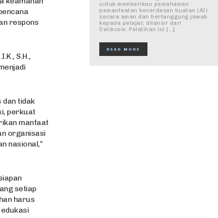
ka keamanan
untuk memberikan pemahaman
 bencana
pemanfaatan kecerdasan buatan (AI)
secara aman dan bertanggung jawab
kan respons
kepada pelajar, dilansir dari
Detikcom. Pelatihan ini […]
READ MORE
K., S.H.,
menjadi
 dan tidak
i, perkuat
rikan manfaat
an organisasi
 nasional,”
siapan
yang setiap
ahan harus
 edukasi