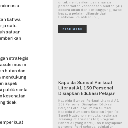
untuk memberikan pemahaman
Indonesia.
pemanfaatan kecerdasan buatan (AI)
secara aman dan bertanggung jawab
kepada pelajar, dilansir dari
Detikcom. Pelatihan ini […]
kan bahwa
erja satu
READ MORE
ruh satuan
memberikan
gan strategis
masuki musim
an hutan dan
lam mendukung
Kapolda Sumsel Perkuat
an aspek
Literasi AI, 159 Personel
 publik serta
Disiapkan Edukasi Pelajar
an kesehatan
Kapolda Sumsel Perkuat Literasi AI,
ng tidak
159 Personel Disiapkan Edukasi
Pelajar Foto: dok. Polda Sumsel
Kapolda Sumatera Selatan Irjen Pol.
Sandi Nugroho membuka kegiatan
Training of Trainer (ToT) Program
 memperkuat
Paham AI yang bertujuan menyiapkan
personel Polri sebagai edukator