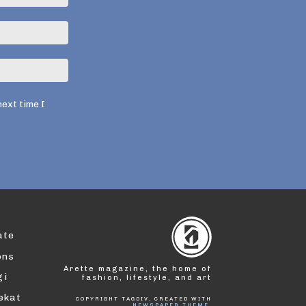
Email:*
Website:
next time I
ate
ons
Arette magazine, the home of
gi
fashion, lifestyle, and art
dekat
COPYRIGHT TAGDIV, CREATED WITH
NEWSPAPER THEME
.