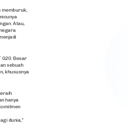
us memburuk,
emicunya
ngan. Atau,
 negara
menjadi
T G20. Besar
lkan sebuah
n, khususnya
eraih
lan hanya
rkomitmen
k
gi dunia,”