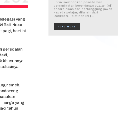
untuk memberikan pemahaman
pemanfaatan kecerdasan buatan (AI)
secara aman dan bertanggung jawab
kepada pelajar, dilansir dari
Detikcom. Pelatihan ini […]
elegasi yang
 Bali, Nusa
READ MORE
pagi, hari ini
i persoalan
adi,
uk khususnya
 solusinya
ang remeh.
 mendorong
 pasokan
n harga yang
jadi tahun