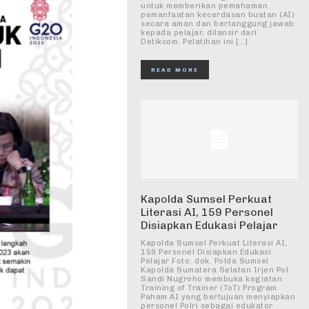
untuk memberikan pemahaman
pemanfaatan kecerdasan buatan (AI)
secara aman dan bertanggung jawab
kepada pelajar, dilansir dari
Detikcom. Pelatihan ini […]
READ MORE
Kapolda Sumsel Perkuat
Literasi AI, 159 Personel
Disiapkan Edukasi Pelajar
Kapolda Sumsel Perkuat Literasi AI,
159 Personel Disiapkan Edukasi
Pelajar Foto: dok. Polda Sumsel
Kapolda Sumatera Selatan Irjen Pol.
Sandi Nugroho membuka kegiatan
Training of Trainer (ToT) Program
Paham AI yang bertujuan menyiapkan
personel Polri sebagai edukator