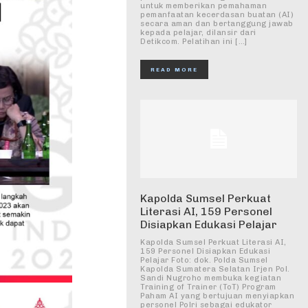
untuk memberikan pemahaman
pemanfaatan kecerdasan buatan (AI)
secara aman dan bertanggung jawab
kepada pelajar, dilansir dari
Detikcom. Pelatihan ini […]
READ MORE
Kapolda Sumsel Perkuat
Literasi AI, 159 Personel
Disiapkan Edukasi Pelajar
Kapolda Sumsel Perkuat Literasi AI,
159 Personel Disiapkan Edukasi
Pelajar Foto: dok. Polda Sumsel
Kapolda Sumatera Selatan Irjen Pol.
Sandi Nugroho membuka kegiatan
Training of Trainer (ToT) Program
Paham AI yang bertujuan menyiapkan
personel Polri sebagai edukator