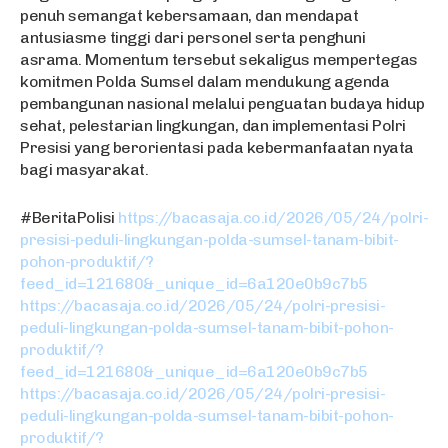
penuh semangat kebersamaan, dan mendapat
antusiasme tinggi dari personel serta penghuni
asrama. Momentum tersebut sekaligus mempertegas
komitmen Polda Sumsel dalam mendukung agenda
pembangunan nasional melalui penguatan budaya hidup
sehat, pelestarian lingkungan, dan implementasi Polri
Presisi yang berorientasi pada kebermanfaatan nyata
bagi masyarakat.
#BeritaPolisi
https://bacasaja.co.id/2026/05/24/polri-
presisi-peduli-lingkungan-polda-sumsel-tanam-bibit-
pohon-produktif/?
feed_id=121680&_unique_id=6a120e0b9c7b5
https://bacasaja.co.id/2026/05/24/polri-presisi-
peduli-lingkungan-polda-sumsel-tanam-bibit-pohon-
produktif/?
feed_id=121680&_unique_id=6a120e0b9c7b5
https://bacasaja.co.id/2026/05/24/polri-presisi-
peduli-lingkungan-polda-sumsel-tanam-bibit-pohon-
produktif/?