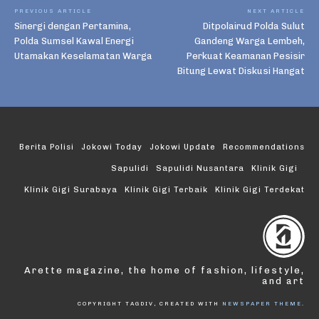
PREVIOUS ARTICLE
NEXT ARTICLE
Sinergi dengan Pertamina,
Ditpolairud Polda Sulut
Polda Sumsel Kawal Energi
Gandeng Warga Lembeh,
Utamakan Keselamatan Warga
Perkuat Keamanan Pesisir
Bitung Lewat Diskusi Hangat
Berita Polisi
Jokowi Today
Jokowi Update
Recommendations
Sapulidi
Sapulidi Nusantara
Klinik Gigi
Klinik Gigi Surabaya
Klinik Gigi Terbaik
Klinik Gigi Terdekat
Arette magazine, the home of fashion, lifestyle,
and art
COPYRIGHT TAGDIV, CREATED WITH
NEWSPAPER THEME
.