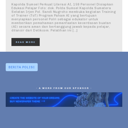
Kapolda Sumsel Perkuat Literasi AI, 159 Personel Disiapkan
Edukasi Pelajar Foto: dok. Polda Sumsel Kapolda Sumatera
Selatan Irjen Pol. Sandi Nugroho membuka kegiatan Training
of Trainer (ToT) Program Paham AI yang bertujuan
menyiapkan personel Polri sebagai edukator untuk
memberikan pemahaman pemanfaatan kecerdasan buatan
(AI) secara aman dan bertanggung jawab kepada pelajar,
dilansir dari Detikcom. Pelatihan ini […]
READ MORE
BERITA POLISI
- A WORD FROM OUR SPONSOR -