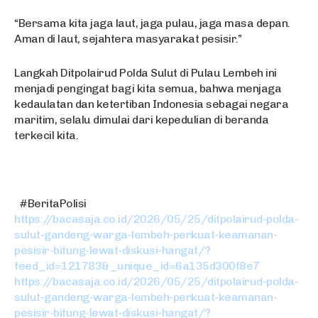
“Bersama kita jaga laut, jaga pulau, jaga masa depan.
Aman di laut, sejahtera masyarakat pesisir.”
Langkah Ditpolairud Polda Sulut di Pulau Lembeh ini
menjadi pengingat bagi kita semua, bahwa menjaga
kedaulatan dan ketertiban Indonesia sebagai negara
maritim, selalu dimulai dari kepedulian di beranda
terkecil kita.
#BeritaPolisi
https://bacasaja.co.id/2026/05/25/ditpolairud-polda-
sulut-gandeng-warga-lembeh-perkuat-keamanan-
pesisir-bitung-lewat-diskusi-hangat/?
feed_id=121783&_unique_id=6a135d300f8e7
https://bacasaja.co.id/2026/05/25/ditpolairud-polda-
sulut-gandeng-warga-lembeh-perkuat-keamanan-
pesisir-bitung-lewat-diskusi-hangat/?