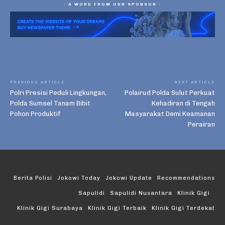
- A WORD FROM OUR SPONSOR -
PREVIOUS ARTICLE
NEXT ARTICLE
Polri Presisi Peduli Lingkungan,
Polairud Polda Sulut Perkuat
Polda Sumsel Tanam Bibit
Kehadiran di Tengah
Pohon Produktif
Masyarakat Demi Keamanan
Perairan
Berita Polisi
Jokowi Today
Jokowi Update
Recommendations
Sapulidi
Sapulidi Nusantara
Klinik Gigi
Klinik Gigi Surabaya
Klinik Gigi Terbaik
Klinik Gigi Terdekat