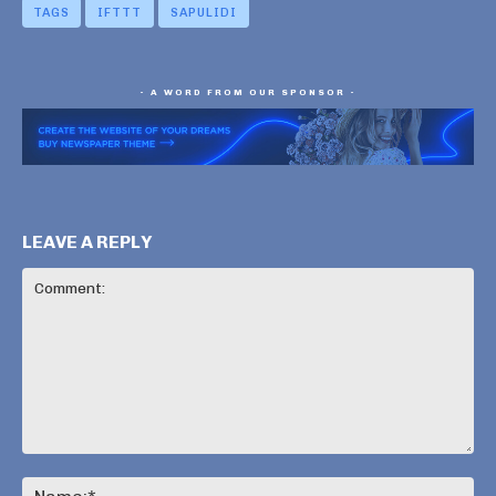
TAGS
IFTTT
SAPULIDI
- A WORD FROM OUR SPONSOR -
LEAVE A REPLY
Comment:
Na