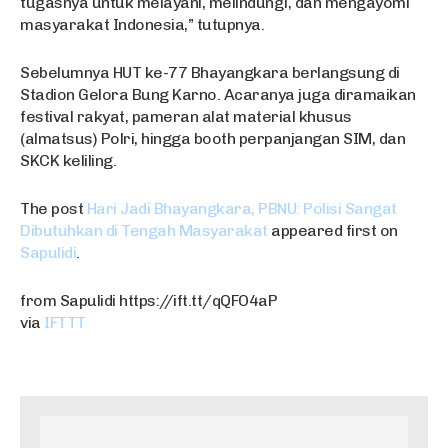
tugasnya untuk melayani, melindungi, dan mengayomi
masyarakat Indonesia,” tutupnya.
Sebelumnya HUT ke-77 Bhayangkara berlangsung di
Stadion Gelora Bung Karno. Acaranya juga diramaikan
festival rakyat, pameran alat material khusus
(almatsus) Polri, hingga booth perpanjangan SIM, dan
SKCK keliling.
The post
Hari Jadi Bhayangkara, PBNU: Polisi Sangat
Dibutuhkan di Tengah Masyarakat
appeared first on
Sapulidi
.
from Sapulidi https://ift.tt/qQFO4aP
via
IFTTT