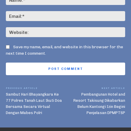
Ema
Web
Save my name, email, and website in this browser for the
next time I comment.
PREVIOUS ARTICLE
NEXT ARTICLE
Sambut Hari Bhayangkara Ke
Pembangunan Hotel and
77 Polres Tanah Laut Ikuti Doa
Resort Takisung Dikabarkan
Bersama Secara Virtual
Belum Kantongi Izin Begini
Dengan Mabes Polri
Penjelasan DPMPTSP