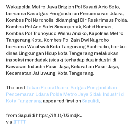
Wakapolda Metro Jaya Brigjen Pol Suyudi Ario Seto,
bersama Kasatgas Pengendalian Pencemaran Udara,
Kombes Pol Nurcholis, didampingi Dir Reskrimsus Polda,
Kombes Pol Ade Safri Simanjuntak, Kabid Humas,
Kombes Pol Trunoyudo Wisnu Andiko, Kapolres Metro
Tangerang Kota, Kombes Pol Zain Dwi Nugroho
bersama Wakil wali Kota Tangerang Sachrudin, berikut
dinas Lingkungan Hidup kota Tangerang melakukan
inspeksi mendadak (sidak) terhadap dua industri di
Kawasan Industri Pasir Jaya, Kelurahan Pasir Jaya,
Kecamatan Jatiuwung, Kota Tangerang.
The post
Tekan Polusi Udara, Satgas Pengendalian
Pencemaran Udara Polda Metro Jaya Sidak Industri di
Kota Tangerang
appeared first on
Sapulidi
.
from Sapulidi https://ift.tt/U3mdjkJ
via
IFTTT