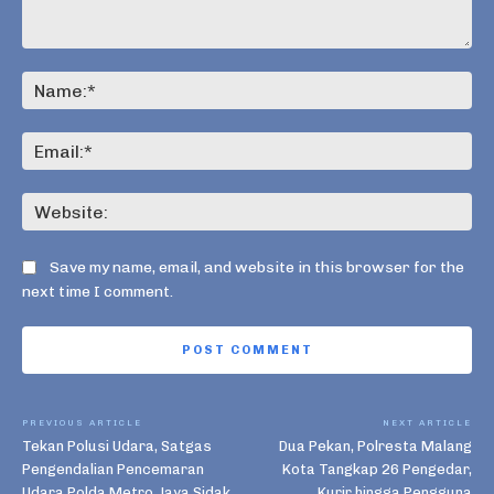
Comment:
Na
Ema
Web
Save my name, email, and website in this browser for the
next time I comment.
PREVIOUS ARTICLE
NEXT ARTICLE
Tekan Polusi Udara, Satgas
Dua Pekan, Polresta Malang
Pengendalian Pencemaran
Kota Tangkap 26 Pengedar,
Udara Polda Metro Jaya Sidak
Kurir hingga Pengguna