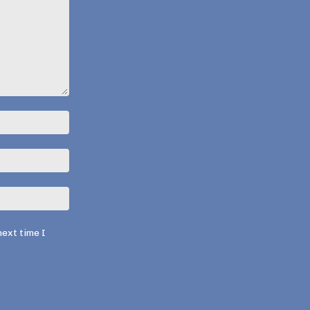
Name:*
Email:*
Website:
next time I