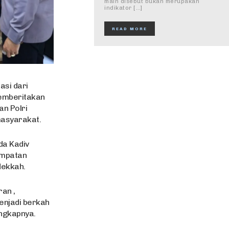
maln disebut bukan merupakan
indikator […]
READ MORE
asi dari
memberitakan
an Polri
masyarakat.
da Kadiv
empatan
Mekkah.
an ,
enjadi berkah
ungkapnya.