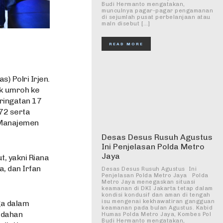
Budi Hermanto mengatakan,
munculnya pagar-pagar pengamanan
di sejumlah pusat perbelanjaan atau
maln disebut […]
READ MORE
) Polri Irjen.
uk umroh ke
ringatan 17
72 serta
 Manajemen
Desas Desus Rusuh Agustus
Ini Penjelasan Polda Metro
Jaya
t, yakni Riana
a, dan Irfan
Desas Desus Rusuh Agustus Ini
Penjelasan Polda Metro Jaya Polda
Metro Jaya menegaskan situasi
keamanan di DKI Jakarta tetap dalam
kondisi kondusif dan aman di tengah
isu mengenai kekhawatiran gangguan
ga dalam
keamanan pada bulan Agustus. Kabid
udahan
Humas Polda Metro Jaya, Kombes Pol
Budi Hermanto mengatakan,