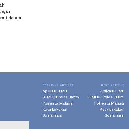
ah
n, ia
ebut dalam
PREVIOUS ARTICLE
NEXT ARTICLE
Aplikasi ILMU
Aplikasi ILMU
SEMERU Polda Jatim,
SEMERU Polda Jatim,
Polresta Malang
Polresta Malang
Kota Lakukan
Kota Lakukan
Sosialisasi
Sosialisasi