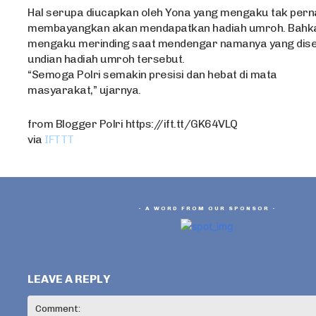
Hal serupa diucapkan oleh Yona yang mengaku tak pern
membayangkan akan mendapatkan hadiah umroh. Bahka
mengaku merinding saat mendengar namanya yang dis
undian hadiah umroh tersebut.
“Semoga Polri semakin presisi dan hebat di mata
masyarakat,” ujarnya.
from Blogger Polri https://ift.tt/GK64VLQ
via
IFTTT
- A WORD FROM OUR SPONSOR -
LEAVE A REPLY