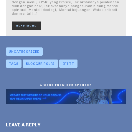
dengan menuju Polri yang Presisi, Terlaksananya pembinaan
fisik dengan baik, Terlaksananya pengasuhan bidang mental
spiritual, Mental ideologi, Mental kejuangan, Watak pribadi
dan mental […]
READ MORE
UNCATEGORIZED
TAGS
BLOGGER POLRI
IFTTT
- A WORD FROM OUR SPONSOR -
LEAVE A REPLY