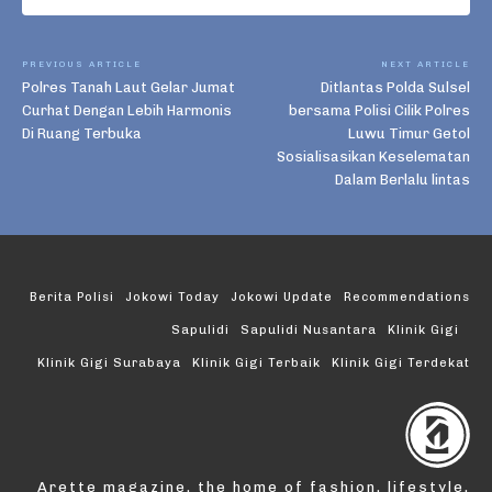
PREVIOUS ARTICLE
NEXT ARTICLE
Polres Tanah Laut Gelar Jumat
Ditlantas Polda Sulsel
Curhat Dengan Lebih Harmonis
bersama Polisi Cilik Polres
Di Ruang Terbuka
Luwu Timur Getol
Sosialisasikan Keselematan
Dalam Berlalu lintas
Berita Polisi
Jokowi Today
Jokowi Update
Recommendations
Sapulidi
Sapulidi Nusantara
Klinik Gigi
Klinik Gigi Surabaya
Klinik Gigi Terbaik
Klinik Gigi Terdekat
Arette magazine, the home of fashion, lifestyle,