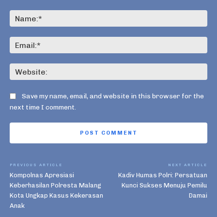
Comment:
Na
Ema
Web
Save my name, email, and website in this browser for the
next time I comment.
PREVIOUS ARTICLE
NEXT ARTICLE
Kompolnas Apresiasi
Kadiv Humas Polri: Persatuan
Keberhasilan Polresta Malang
Kunci Sukses Menuju Pemilu
Kota Ungkap Kasus Kekerasan
Damai
Anak