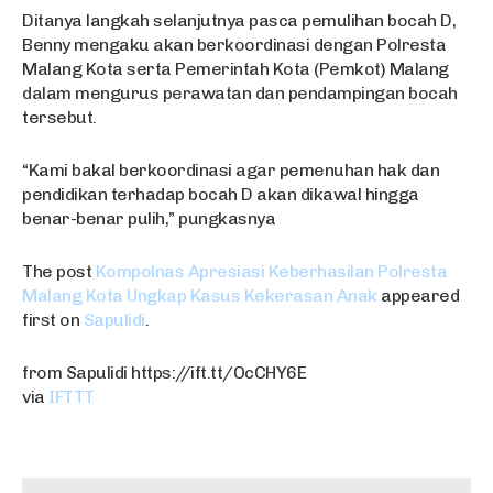
Ditanya langkah selanjutnya pasca pemulihan bocah D,
Benny mengaku akan berkoordinasi dengan Polresta
Malang Kota serta Pemerintah Kota (Pemkot) Malang
dalam mengurus perawatan dan pendampingan bocah
tersebut.
“Kami bakal berkoordinasi agar pemenuhan hak dan
pendidikan terhadap bocah D akan dikawal hingga
benar-benar pulih,” pungkasnya
The post
Kompolnas Apresiasi Keberhasilan Polresta
Malang Kota Ungkap Kasus Kekerasan Anak
appeared
first on
Sapulidi
.
from Sapulidi https://ift.tt/OcCHY6E
via
IFTTT