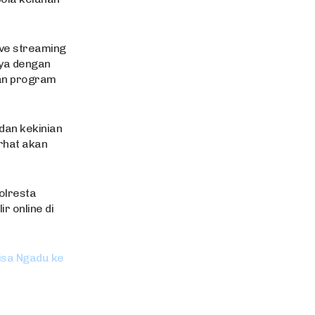
ive streaming
nya dengan
kan program
dan kekinian
urhat akan
olresta
r online di
isa Ngadu ke