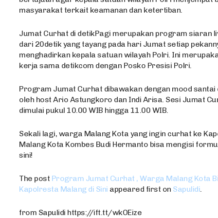
masyarakat terkait keamanan dan ketertiban.
Jumat Curhat di detikPagi merupakan program siaran l
dari 20detik yang tayang pada hari Jumat setiap pekan
menghadirkan kepala satuan wilayah Polri. Ini merupa
kerja sama detikcom dengan Posko Presisi Polri.
Program Jumat Curhat dibawakan dengan mood santai 
oleh host Ario Astungkoro dan Indi Arisa. Sesi Jumat C
dimulai pukul 10.00 WIB hingga 11.00 WIB.
Sekali lagi, warga Malang Kota yang ingin curhat ke Kap
Malang Kota Kombes Budi Hermanto bisa mengisi formuli
sini!
The post
Program Jumat Curhat , Warga Malang Kota B
Kapolresta Malang di Sini
appeared first on
Sapulidi
.
from Sapulidi https://ift.tt/wkOEize