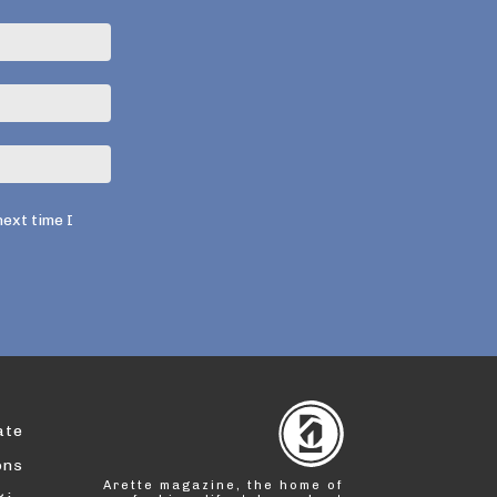
Name:*
Email:*
Website:
next time I
ate
ons
Arette magazine, the home of