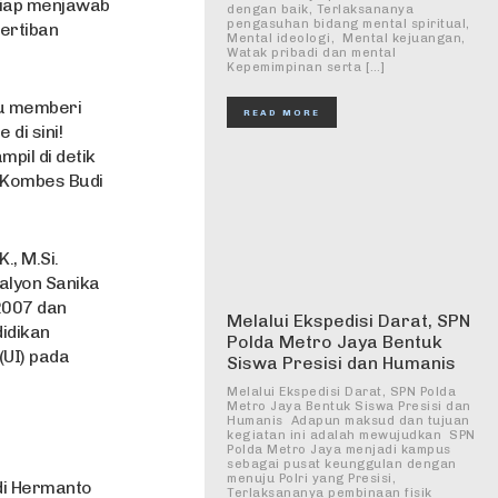
 siap menjawab
dengan baik, Terlaksananya
pengasuhan bidang mental spiritual,
ertiban
Mental ideologi, Mental kejuangan,
Watak pribadi dan mental
Kepemimpinan serta […]
u memberi
READ MORE
di sini!
pil di detik
n Kombes Budi
., M.Si.
alyon Sanika
2007 dan
Melalui Ekspedisi Darat, SPN
idikan
Polda Metro Jaya Bentuk
(UI) pada
Siswa Presisi dan Humanis
Melalui Ekspedisi Darat, SPN Polda
Metro Jaya Bentuk Siswa Presisi dan
Humanis ‎ ‎Adapun maksud dan tujuan
kegiatan ini adalah mewujudkan SPN
Polda Metro Jaya menjadi kampus
sebagai pusat keunggulan dengan
menuju Polri yang Presisi,
di Hermanto
Terlaksananya pembinaan fisik