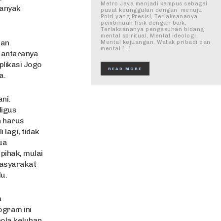
Metro Jaya menjadi kampus sebagai
banyak
pusat keunggulan dengan menuju
Polri yang Presisi, Terlaksananya
pembinaan fisik dengan baik,
Terlaksananya pengasuhan bidang
mental spiritual, Mental ideologi,
kan
Mental kejuangan, Watak pribadi dan
mental […]
 antaranya
plikasi Jogo
READ MORE
a.
ni.
ligus
n harus
lagi, tidak
ua
pihak, mulai
masyarakat
u.
a
ogram ini
bola keluhan