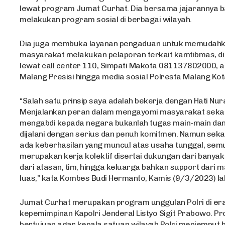
lewat program Jumat Curhat. Dia bersama jajarannya 
melakukan program sosial di berbagai wilayah.
Dia juga membuka layanan pengaduan untuk memudah
masyarakat melakukan pelaporan terkait kamtibmas, di
lewat call center 110, Simpati Makota 081137802000, a
Malang Presisi hingga media sosial Polresta Malang Kot
“Salah satu prinsip saya adalah bekerja dengan Hati Nura
Menjalankan peran dalam mengayomi masyarakat seka
mengabdi kepada negara bukanlah tugas main-main da
dijalani dengan serius dan penuh komitmen. Namun sekali 
ada keberhasilan yang muncul atas usaha tunggal, sem
merupakan kerja kolektif disertai dukungan dari banyak 
dari atasan, tim, hingga keluarga bahkan support dari 
luas,” kata Kombes Budi Hermanto, Kamis (9/3/2023) lal
Jumat Curhat merupakan program unggulan Polri di er
kepemimpinan Kapolri Jenderal Listyo Sigit Prabowo. Pr
bertujuan agar kepala satuan wilayah Polri menjemput 