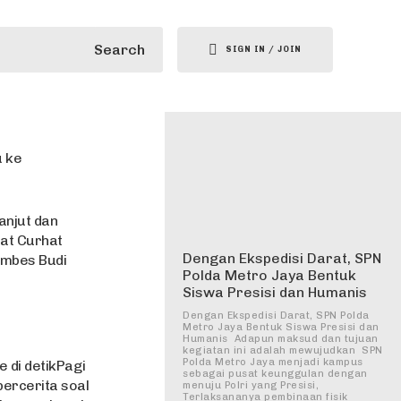
Search
SIGN IN / JOIN
u ke
anjut dan
mat Curhat
Dengan Ekspedisi Darat, SPN
ombes Budi
Polda Metro Jaya Bentuk
Siswa Presisi dan Humanis
Dengan Ekspedisi Darat, SPN Polda
Metro Jaya Bentuk Siswa Presisi dan
Humanis ‎ ‎Adapun maksud dan tujuan
kegiatan ini adalah mewujudkan SPN
Polda Metro Jaya menjadi kampus
 di detikPagi
sebagai pusat keunggulan dengan
ercerita soal
menuju Polri yang Presisi,
Terlaksananya pembinaan fisik