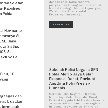
dengan baik, Terlaksananya
ntan Selatan.
pengasuhan bidang mental spiritual,
r, Kapolres
Mental ideologi, Mental kejuangan,
Watak pribadi dan mental
n Polda
Kepemimpinan serta […]
READ MORE
udi Hermanto
ntaranya SL.
 SL. Jana
dya Sistha,
05, SL.
akti Sosial
Sekolah Polisi Negara SPN
Riau, 10
Polda Metro Jaya Gelar
Ekspedisi Darat, Perkuat
 yang
Anggota Polri Presisi-
Humanis
Sekolah Polisi Negara SPN Polda
ng tegas dan
Metro Jaya Gelar Ekspedisi Darat,
Perkuat Anggota Polri Presisi-Humanis
erap blusukan
‎ ‎Adapun maksud dan tujuan kegiatan
, termasuk
ini adalah mewujudkan SPN Polda