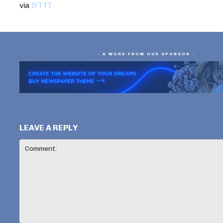
via
IFTTT
- A WORD FROM OUR SPONSOR -
LEAVE A REPLY