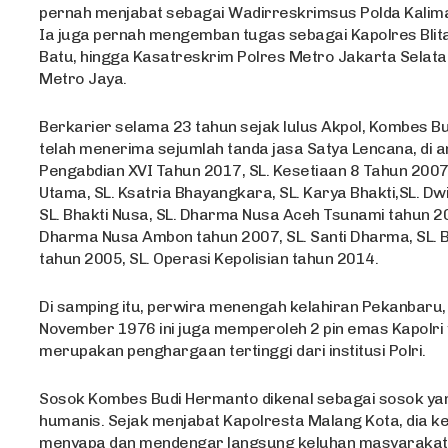
pernah menjabat sebagai Wadirreskrimsus Polda Kalima
Ia juga pernah mengemban tugas sebagai Kapolres Blita
Batu, hingga Kasatreskrim Polres Metro Jakarta Selata
Metro Jaya.
Berkarier selama 23 tahun sejak lulus Akpol, Kombes B
telah menerima sejumlah tanda jasa Satya Lencana, di a
Pengabdian XVI Tahun 2017, SL. Kesetiaan 8 Tahun 2007,
Utama, SL. Ksatria Bhayangkara, SL. Karya Bhakti,SL. Dwi
SL. Bhakti Nusa, SL. Dharma Nusa Aceh Tsunami tahun 20
Dharma Nusa Ambon tahun 2007, SL. Santi Dharma, SL. B
tahun 2005, SL. Operasi Kepolisian tahun 2014.
Di samping itu, perwira menengah kelahiran Pekanbaru, 
November 1976 ini juga memperoleh 2 pin emas Kapolri
merupakan penghargaan tertinggi dari institusi Polri.
Sosok Kombes Budi Hermanto dikenal sebagai sosok ya
humanis. Sejak menjabat Kapolresta Malang Kota, dia k
menyapa dan mendengar langsung keluhan masyarakat