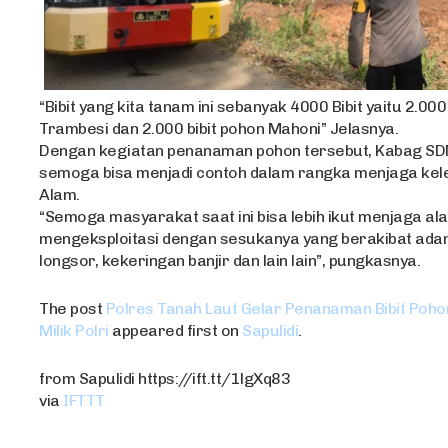
“Bibit yang kita tanam ini sebanyak 4000 Bibit yaitu 2.000
Trambesi dan 2.000 bibit pohon Mahoni” Jelasnya.
Dengan kegiatan penanaman pohon tersebut, Kabag S
semoga bisa menjadi contoh dalam rangka menjaga kel
Alam.
“Semoga masyarakat saat ini bisa lebih ikut menjaga ala
mengeksploitasi dengan sesukanya yang berakibat ada
longsor, kekeringan banjir dan lain lain”, pungkasnya.
The post
Polres Tanah Laut Gelar Penanaman Bibit Poho
Milik Polri
appeared first on
Sapulidi
.
from Sapulidi https://ift.tt/1lgXq83
via
IFTTT