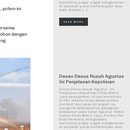
munculnya pagar-pagar pengamanan
di sejumlah pusat perbelanjaan atau
, pohon ini
maln disebut […]
,
READ MORE
bersama
Pohon dengan
ang
Desas Desus Rusuh Agustus
Ini Penjelasan Kepolisian
Desas Desus Rusuh Agustus Ini
Penjelasan Kepolisian Polda Metro
Jaya menegaskan situasi keamanan
di DKI Jakarta tetap dalam kondisi
kondusif dan aman di tengah isu
mengenai kekhawatiran gangguan
keamanan pada bulan Agustus. Kabid
Humas Polda Metro Jaya, Kombes Pol
Budi Hermanto mengatakan,
munculnya pagar-pagar pengamanan
di sejumlah pusat perbelanjaan atau