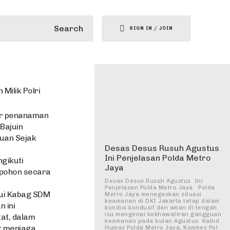
Search
SIGN IN / JOIN
Milik Polri
ar penanaman
 Bajuin
auan Sejak
Desas Desus Rusuh Agustus
Ini Penjelasan Polda Metro
gikuti
Jaya
 pohon secara
Desas Desus Rusuh Agustus Ini
Penjelasan Polda Metro Jaya Polda
alui Kabag SDM
Metro Jaya menegaskan situasi
keamanan di DKI Jakarta tetap dalam
 ini
kondisi kondusif dan aman di tengah
isu mengenai kekhawatiran gangguan
at, dalam
keamanan pada bulan Agustus. Kabid
k menjaga
Humas Polda Metro Jaya, Kombes Pol