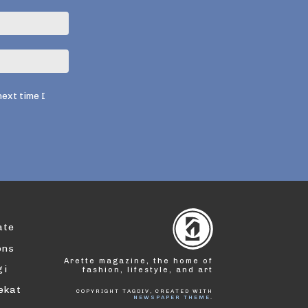
Email:*
Website:
next time I
ate
ons
Arette magazine, the home of
gi
fashion, lifestyle, and art
dekat
COPYRIGHT TAGDIV, CREATED WITH
NEWSPAPER THEME
.