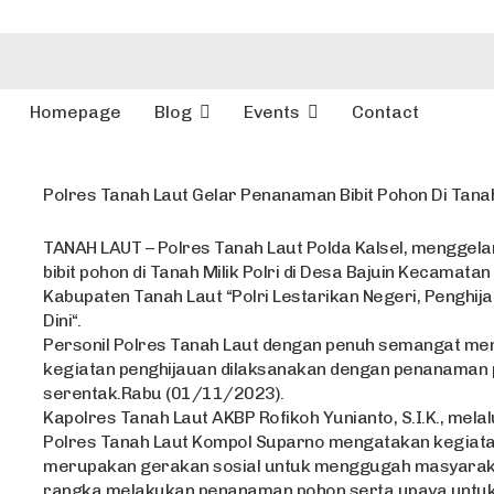
Homepage
Blog
Events
Contact
Polres Tanah Laut Gelar Penanaman Bibit Pohon Di Tanah 
TANAH LAUT – Polres Tanah Laut Polda Kalsel, menggel
bibit pohon di Tanah Milik Polri di Desa Bajuin Kecamatan
Kabupaten Tanah Laut “Polri Lestarikan Negeri, Penghij
Dini“.
Personil Polres Tanah Laut dengan penuh semangat men
kegiatan penghijauan dilaksanakan dengan penanaman
serentak.Rabu (01/11/2023).
Kapolres Tanah Laut AKBP Rofikoh Yunianto, S.I.K., mel
Polres Tanah Laut Kompol Suparno mengatakan kegiatan
merupakan gerakan sosial untuk menggugah masyarak
rangka melakukan penanaman pohon serta upaya untu