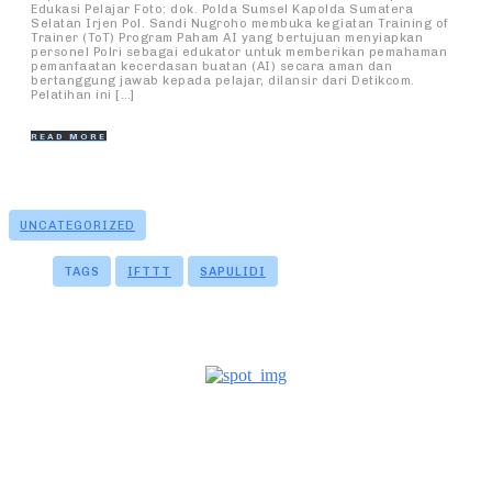
Edukasi Pelajar Foto: dok. Polda Sumsel Kapolda Sumatera
Selatan Irjen Pol. Sandi Nugroho membuka kegiatan Training of
Trainer (ToT) Program Paham AI yang bertujuan menyiapkan
personel Polri sebagai edukator untuk memberikan pemahaman
pemanfaatan kecerdasan buatan (AI) secara aman dan
bertanggung jawab kepada pelajar, dilansir dari Detikcom.
Pelatihan ini […]
READ MORE
UNCATEGORIZED
TAGS
IFTTT
SAPULIDI
- A WORD FROM OUR SPONSOR -
LEAVE A REPLY