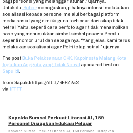
bagi personel yang melanggar aturan,” ujarnya.
Untuk itu,
Buher
menegaskan, pihaknya intensif melakukan
sosialisasi kepada personel melalui berbagai platform
media sosial yang dimiliki guna terhindar dari sikap tidak
netral. Yaitu, seperti cara berfoto agar tidak menampilkan
pose yang menunjukkan simbol-simbol peserta Pemilu
seperti nomor urut dan sebagainya. “Yang jelas, kami terus
melakukan sosialisasi agar Polri tetap netral,” ujarnya
The post
Buka Pelaksanaan OKK, Kapolresta Malang Kota
Ingatkan Anggota yang Tidak Netral
appeared first on
Sapulidi
.
from Sapulidi https://ift.tt/BERZ2a3
via
IFTTT
Kapolda Sumsel Perkuat Literasi AI, 159
Personel Disiapkan Edukasi Pelajar
Kapolda Sumsel Perkuat Literasi AI, 159 Personel Disiapkan